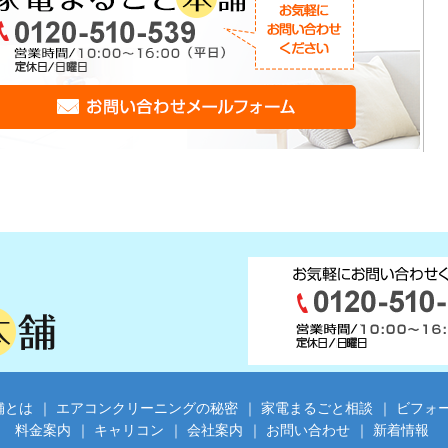
舗とは
｜
エアコンクリーニングの秘密
｜
家電まるごと相談
｜
ビフォ
料金案内
｜
キャリコン
｜
会社案内
｜
お問い合わせ
｜
新着情報