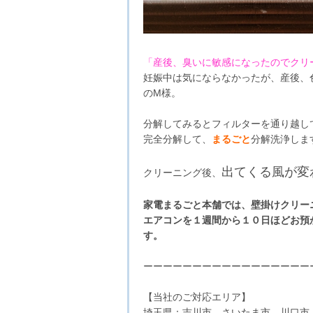
「産後、臭いに敏感になったのでクリ
妊娠中は気にならなかったが、産後、
のM様。
分解してみるとフィルターを通り越し
完全分解して、
まるごと
分解洗浄しま
出てくる風が変
クリーニング後、
家電まるごと本舗では、壁掛けクリー
エアコンを１週間から１０日ほどお預
す。
ーーーーーーーーーーーーーーーーー
【当社のご対応エリア】
埼玉県：吉川市、さいたま市、川口市